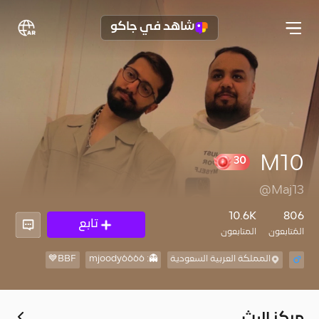
شاهد في جاكو
M10
30
@Maj13
10.6K
806
تابع
المُتابعون
المتابعون
المملكة العربية السعودية
👻: mjoody6666
BBF💙