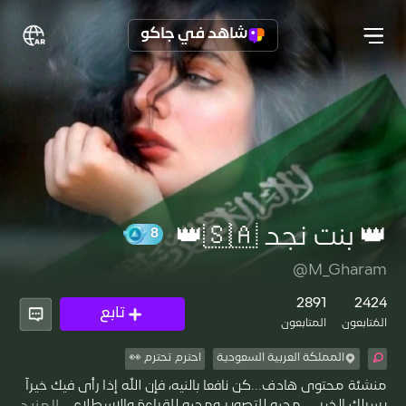
شاهد في جاكو
👑 بنت نجد 🇸🇦👑
@M_Gharam
8
2891
2424
تابع
المُتابعون
المتابعون
المملكة العربية السعودية
احترم تحترم 👀
منشئة محتوى هادف...كن نافعا بالنيه، فإن الله إذا رأى فيك خيرآ
يسرلك الخير. ...محبه للتصوير ومحبه للقراءة والإسطلاع