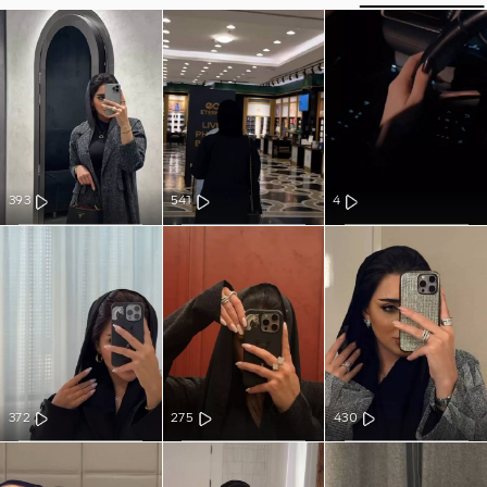
393
541
4
372
275
430