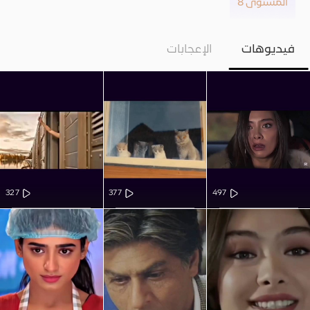
المستوى 8
فيديوهات
الإعجابات
327
377
497