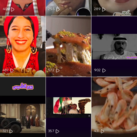
405
255
289
487
572
902
321
357
431