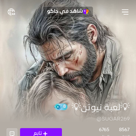
شاهد في جاكو
💡لعبة نيوتن💡
@SUGAR269
8
6765
8567
تابع