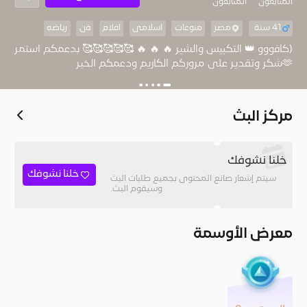
المُتابعون
المتابعون
41 سنة
مصر
منوعات
اسلامى
افلام
فن
رياضه
(كافووو 👑 التكبيس والشير 🔥 🔥 🔥 🥰🥰🥰🥰🥰 بدعمكم استمر
🫶شكر وتقدير على مروركم الكاريم ودعمكم الخير
مركز البث
خلنا نشوفك
خلنا نشوفك
سيتم إشعار صانع المحتوى بجميع طلبات البث
وسيقوم البث.
معرض الأوسمة