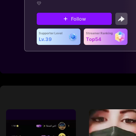
💛
Follow
Supporter Level
Streamer Ranking
Lv.39
Top54