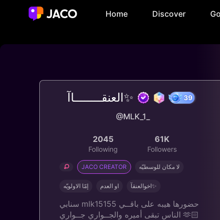
Home
Discover
Go
العنقــــــــاآ✨
3
@MLK_1_
2045
61K
Following
Followers
JACO CREATOR
لا مكان للوسطيّه
اخوالعنقآ✨
او العدم
إمّا الاولويّه
سنابي mlk15155 حضورها هيبه على باقــي
الناس تبقى أميره والجــواري جــواري 🫶🏻