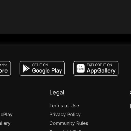
JACO, Live, PK, Live Streaming, Gift, Game,
Legal
Terms of Use
lePlay
Privacy Policy
llery
Community Rules