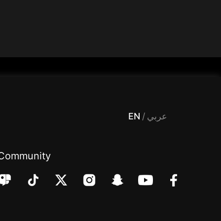
 Entertainment, filters , Audio , effects , guests , donation,مساحة,صوت,ترفيه,العاب,هدايا,بث مباشر ,تحديات,مباشر,جاكو,موسيقى,دعم بث
EN
/
عربي
Community