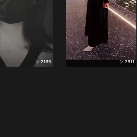
2166
2611