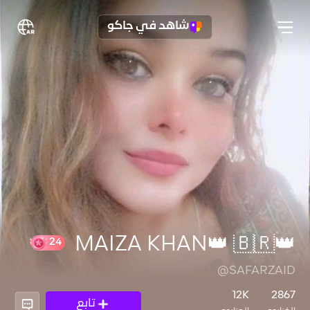
شاهد في جاكو
👑MAIZA KHAN👑 🇧🇷
@SAFARZAID
24
12K
2867
تابع