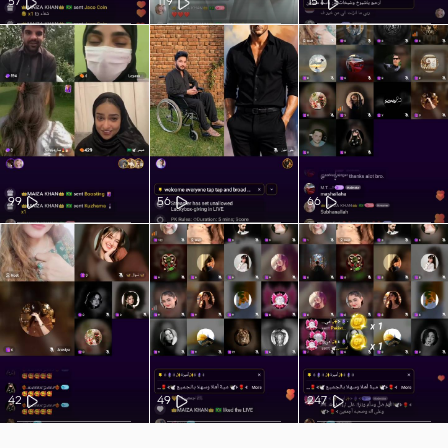
57
119
151
99
56
66
42
49
247