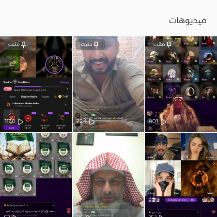
فيديوهات
مثبت
مثبت
مثبت
1170
224
401