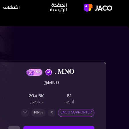
الصفحة
اكتشاف
الرئيسية
𝐌𝐍𝐎 .
@MN0
52
204.5K
81
أتابعه
متابعين
🤍
𝟏𝟎𝐍𝐨𝐯
♌︎
JACO SUPPORTER