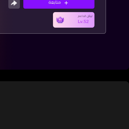
متابعة
ليڤل الداعم
Lv.52