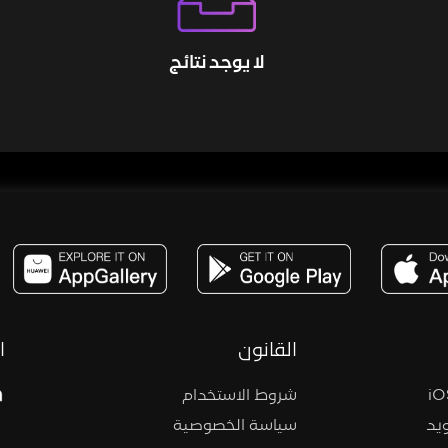
لا يوجد نتائج
مساحة,صوت,ترفيه,العاب,هدايا,بث مباشر ,تحديات,مباشر,جاكو,موسيقى,دعم بث
القانون
ا
شروط الاستخدام
يد
سياسة الخصوصية