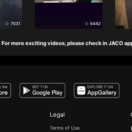
7031
6442
For more exciting videos, please check in JACO ap
JACO, Live, PK, Live Streaming, Gift, Game,
Legal
Terms of Use