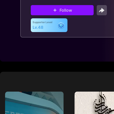
Follow
Supporter Level
Lv.48