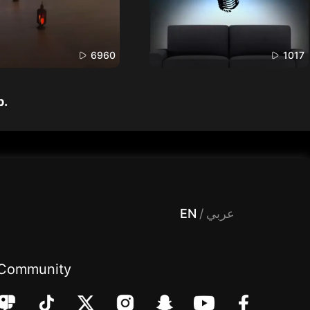
6960
1017
p.
 Entertainment, filters , Audio , effects , guests , donation,مساحة,صوت,ترفيه,العاب,هدايا,بث مباشر ,تحديات,مباشر,جاكو,موسيقى,دعم بث
EN
/
عربي
Community