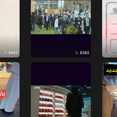
6422
8392