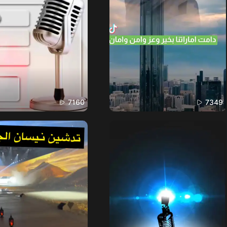
7160
7349