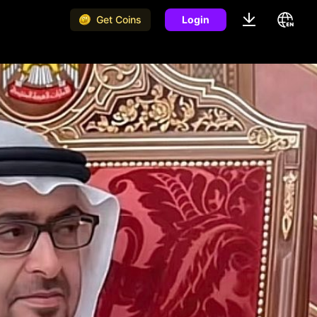
Get Coins
Login