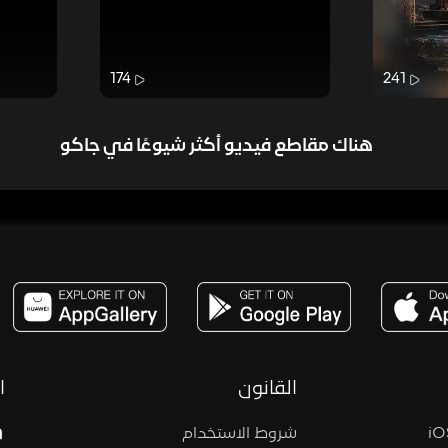
174
241
هناك مقاطع فيديو أكثر شيوعًا في جاكو
مساحة,صوت,ترفيه,العاب,هدايا,بث مباشر ,تحديات,مباشر,جاكو,موسيقى,دعم بث
القانون
ا
شروط الاستخدام