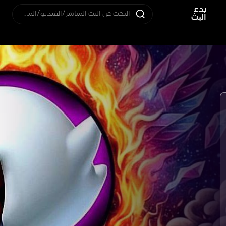
بدء
البحث عن البث المباشر/الفيديو/المستخدم
البث