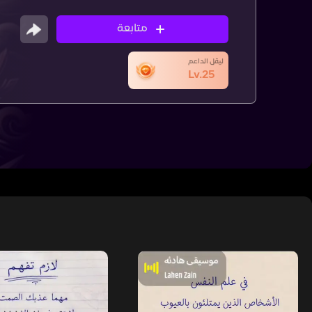
متابعة
ليڤل الداعم
Lv.25