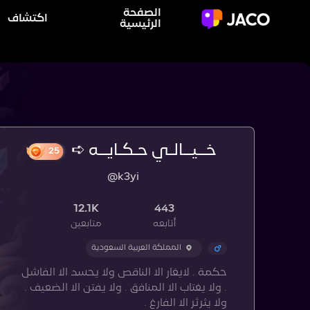
الصفحة
اكتشاف
الرئيسية
خــيــالـي حـكـايــه ➪
25
@k3yi
12.1K
443
أتابعه
متابعين
المملكة العربية السعودية
حكمة . لايغار الا الناقص ولا يحسد الا الفاشل
. ولا يغتاب الا المنافق . ولا يفتن الا الضعيف .
ولا يثرثر الا الفارغ .