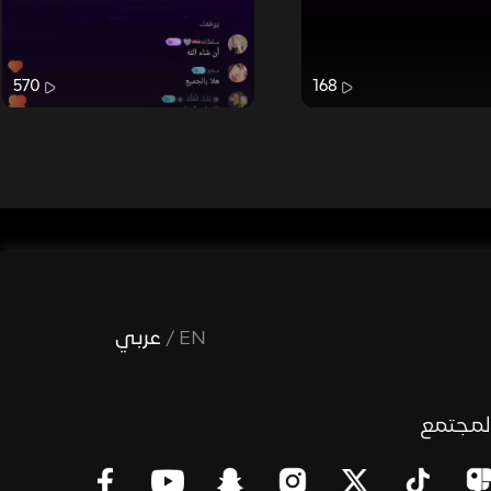
570
168
EN
/
عربي
لمجتمع