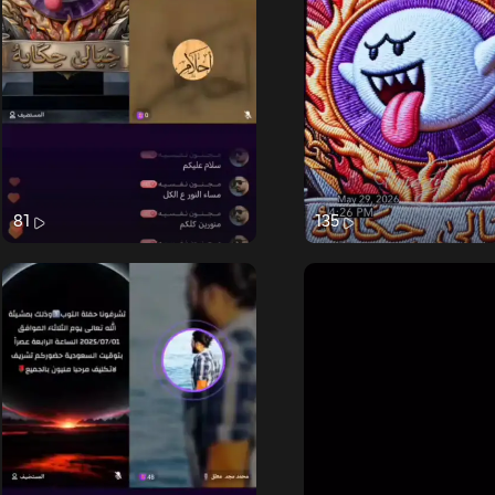
81
135