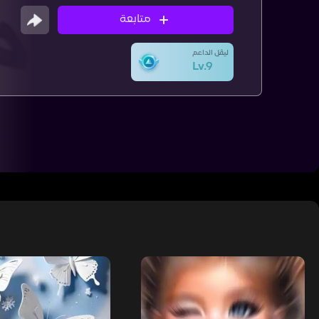
متابعة
ليڤل الداعم
Lv.9