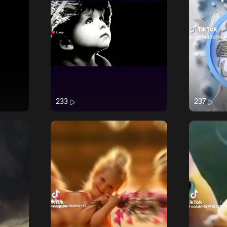
233
237