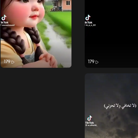
179
179