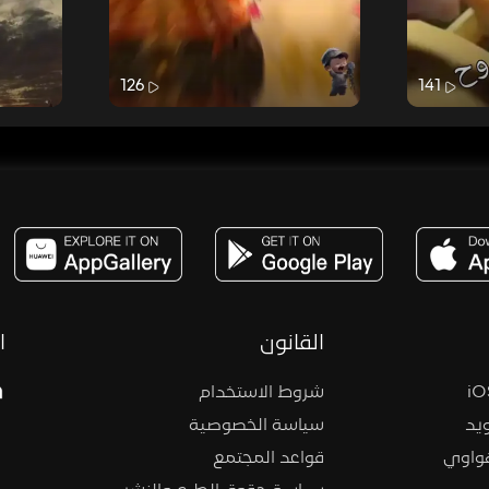
126
141
مساحة,صوت,ترفيه,العاب,هدايا,بث مباشر ,تحديات,مباشر,جاكو,موسيقى,دعم بث
القانون
ا
شروط الاستخدام
يد
سياسة الخصوصية
هواوي
قواعد المجتمع