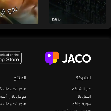
158
JACO, Live, PK, Live Streaming, Gift, Game, Entertainment, filters , Audio , effects , guests , donation,
الشركة
المنتج
عن الشركة
متجر تطبيقات iOS
اتصل بنا
جوجل بلاي أندرو
هوية جاكو
متجر تطبيقات 