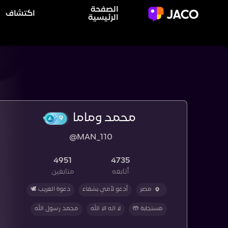
الصفحة
اكتشاف
الرئيسية
محمد وماما
@MAN_110
9
4951
4735
أتابعه
متابعين
مصر
أدعو لأمي بشفاء
دعوة الغريب 🕊️
مستجابة 🤲
لا اله الا الله
محمد رسول الله