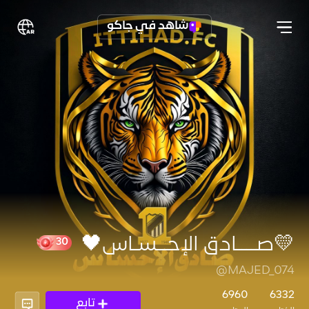
شاهد في جاكو
💛صــــادق الإحــسـاس🖤
@MAJED_074
30
6960
6332
تابع