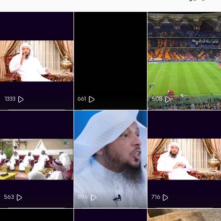
1333
661
508
563
896
716