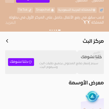
المُتابعون
المتابعون
المملكة العربية السعودية
Snapchat
TikTok
لاعب سابق في رفع الأثقال حاصل على المركز الأول في بطولة
المزيد
سناب شات : ma818d
مركز البث
خلنا نشوفك
خلنا نشوفك
سيتم إشعار صانع المحتوى بجميع طلبات البث
وسيقوم البث.
معرض الأوسمة