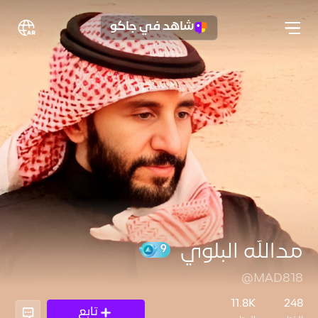
شاهد في جاكو
مدالله البلوي
@MAD818
9
11.8K
248
تابع