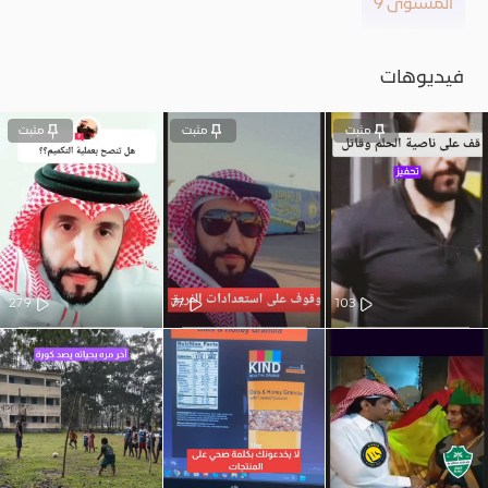
المستوى 9
فيديوهات
مثبت
مثبت
مثبت
279
77
103