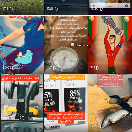
1113
1128
1030
9001
147
711
3176
2860
3868