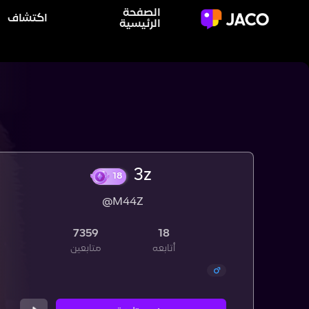
الصفحة
اكتشاف
الرئيسية
3z
@M44Z
18
7359
18
أتابعه
متابعين