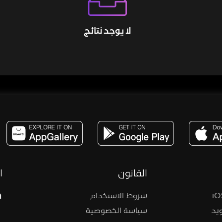
لا يوجد نتائج
مساحة,صوت,ترفيه,العاب,هدايا,بث مباشر ,تحديات,مباشر,جاكو,موسيقى,دعم بث
القانون
ا
شروط الاستخدام
يد
سياسة الخصوصية