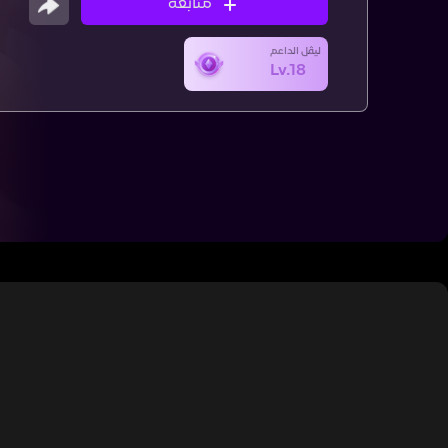
متابعة
ليڤل الداعم
Lv.18