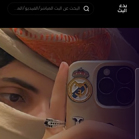
بدء
البحث عن البث المباشر/الفيديو/المستخدم
البث