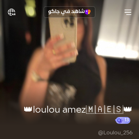
شاهد في جاكو
👑loulou amez🇲🇦🇪🇸👑
@Loulou_256