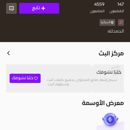
4559
147
تابع
المُتابعون
المتابعون
اسبانيا
الحمدلله
مركز البث
خلنا نشوفك
خلنا نشوفك
سيتم إشعار صانع المحتوى بجميع طلبات البث
وسيقوم البث.
معرض الأوسمة