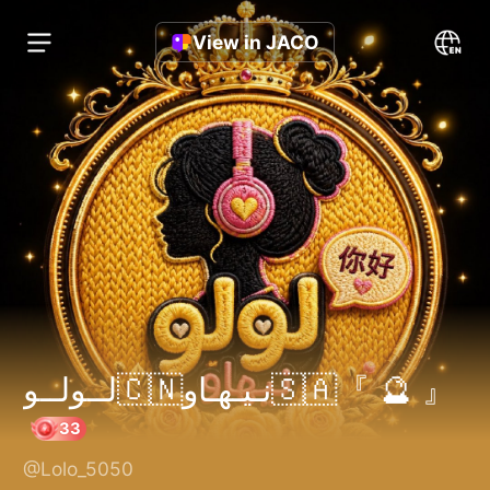
View in JACO
لــولــو🇨🇳نـيـهـاو🇸🇦『 🔮 』⁠
@Lolo_5050