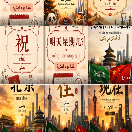
23
20
22
16
16
41