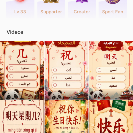
Lv.33
Supporter
Creator
Sport Fan
Videos
77
35
28