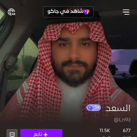
شاهد في جاكو
السعد
@Ln9z
14
11.5K
677
تابع