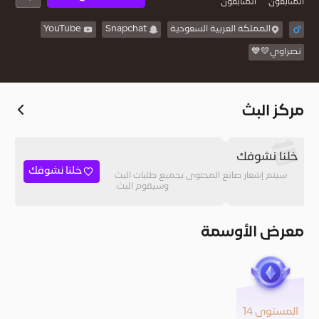
المُتابعون
المتابعون
المملكة العربية السعودية
Snapchat
YouTube
نصراوي💛💙
مركز البث
خلنا نشوفك
خلنا نشوفك
سيتم إشعار صانع المحتوى بجميع طلبات البث
وسيقوم البث.
معرض الأوسمة
المستوى 14