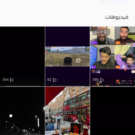
فيديوهات
مثبت
354
82
385