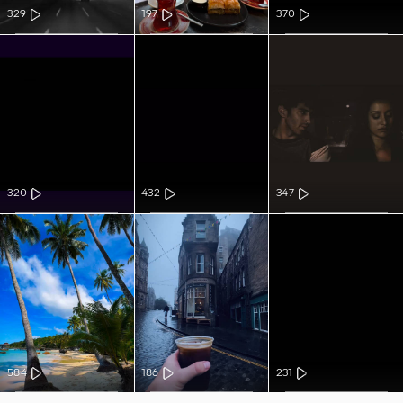
329
197
370
320
432
347
584
186
231