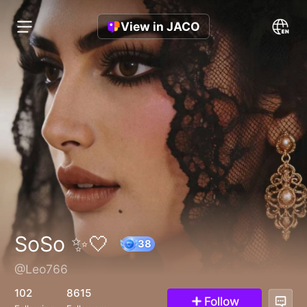
View in JACO
SoSo ✨🤍
@Leo766
38
102
8615
Follow