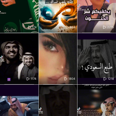
174
889
2215
1174
1804
1218