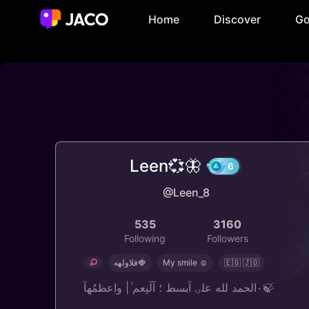
Home
Discover
Go
Leen💞🦋
@Leen_8
6
535
3160
Following
Followers
فلاولهه🍓
My smile ☺️
🇪🇬 🇯🇴
٠الحمد لله علۍ آبسط ؛ آلٓنِعم ٰ| واعظمُهآ🍃