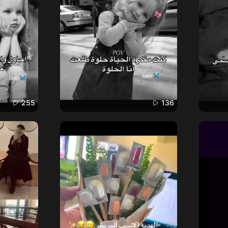
255
136