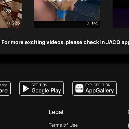
226
149
For more exciting videos, please check in JACO ap
JACO, Live, PK, Live Streaming, Gift, Game,
Legal
Terms of Use