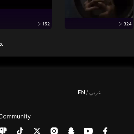
152
324
p.
 Entertainment, filters , Audio , effects , guests , donation,مساحة,صوت,ترفيه,العاب,هدايا,بث مباشر ,تحديات,مباشر,جاكو,موسيقى,دعم بث
EN
/
عربي
Community