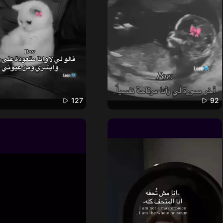
127
92