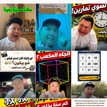
22.7K
18.3K
17.7K
17.1K
18.1K
15.5K