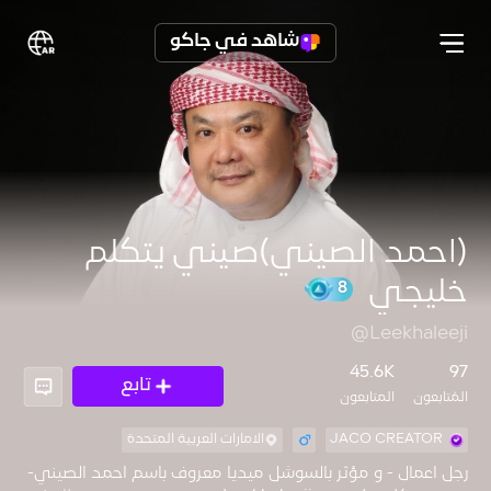
شاهد في جاكو
(احمد الصيني)صيني يتكلم
خليجي
@Leekhaleeji
8
45.6K
97
تابع
المُتابعون
المتابعون
JACO CREATOR
الامارات العربية المتحدة
رجل اعمال - و مؤثر بالسوشل ميديا معروف باسم احمد الصيني-