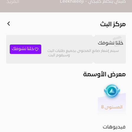
المزيد
مركز البث
601K انستاجرام
خلنا نشوفك
خلنا نشوفك
سيتم إشعار صانع المحتوى بجميع طلبات البث
وسيقوم البث.
معرض الأوسمة
المستوى 8
فيديوهات