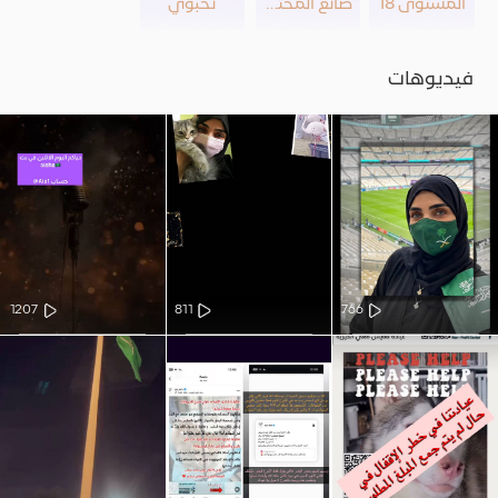
المستوى 18
صانع المحتوى
نخبوي
فيديوهات
1207
811
766