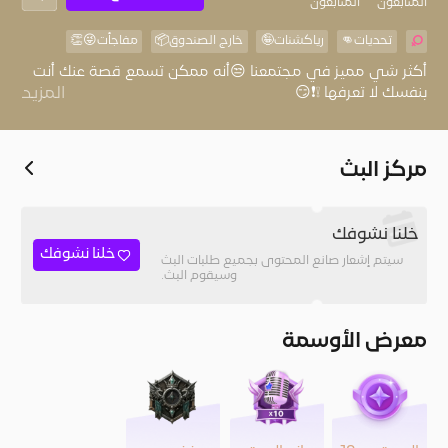
المُتابعون
المتابعون
تحديات👊
رياكشنات🤪
خارج الصندوق📦
مفاجأت😜👏
أكثر شي مميز في مجتمعنا 😒أنه ممكن تسمع قصة عنك أنت
المزيد
خير تعمل.ستر تلقى، كرم تلقى، وإن نسى الناس..ربك لا ينسى
🤍🌹
مركز البث
خلنا نشوفك
خلنا نشوفك
سيتم إشعار صانع المحتوى بجميع طلبات البث
وسيقوم البث.
معرض الأوسمة