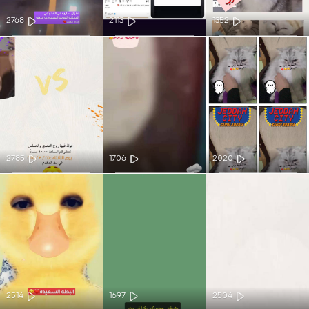
2768
2113
1352
2785
1706
2020
2514
1697
2504