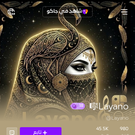
شاهد في جاكو
Layano🎼
@Layano
18
45.5K
980
تابع