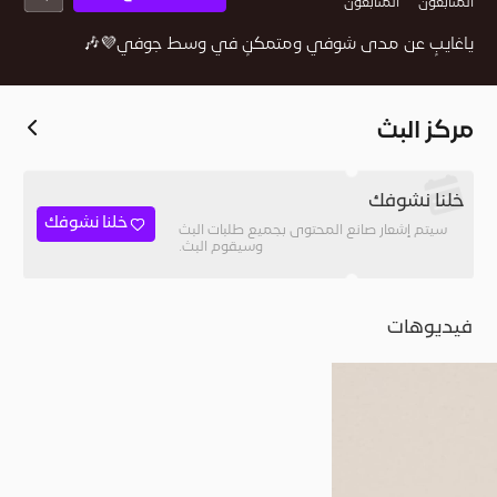
المُتابعون
المتابعون
‏ياغايبٍ عن مدى شوفي ومتمكنٍ في وسط جوفي💜🎶
مركز البث
خلنا نشوفك
خلنا نشوفك
سيتم إشعار صانع المحتوى بجميع طلبات البث
وسيقوم البث.
فيديوهات