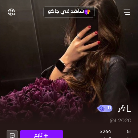
شاهد في جاكو
L🎶
@L2020
11
3264
51
تابع