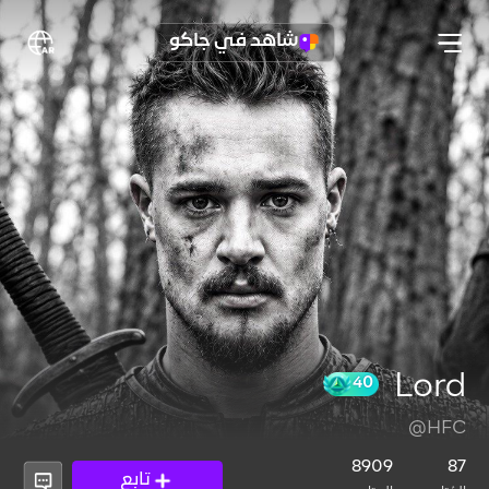
شاهد في جاكو
Lord
@HFC
40
8909
87
تابع