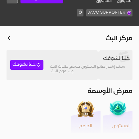
المُتابعون
المتابعون
🪙
JACO SUPPORTER
مركز البث
خلنا نشوفك
خلنا نشوفك
سيتم إشعار صانع المحتوى بجميع طلبات البث
وسيقوم البث.
معرض الأوسمة
المستوى 40
الداعم