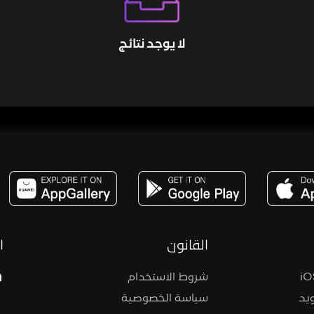
لا يوجد نتائج
مساحة,صوت,ترفيه,العاب,هدايا,بث مباشر ,تحديات,مباشر,جاكو,موسيقى,دعم بث
القانون
ا
شروط الاستخدام
يد
سياسة الخصوصية