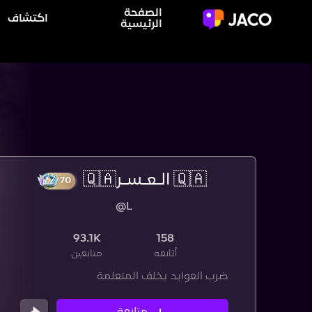
الصفحة
اكتشاف
الرئيسية
🇶🇦 الـعـسـر🇶🇦
@L
70
93.1K
158
أتابعه
متابعين
ضرب العوايد يخلف المتعلمة