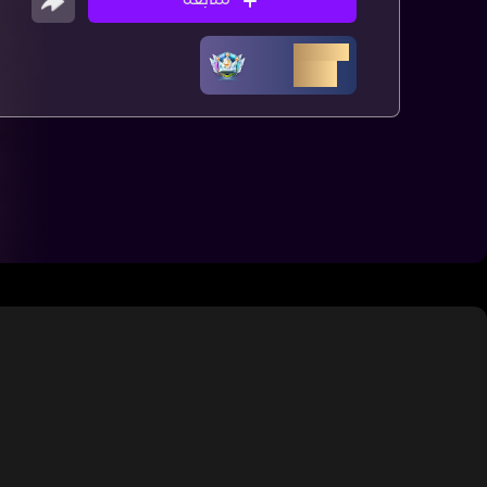
متابعة
ليڤل الداعم
Lv.70