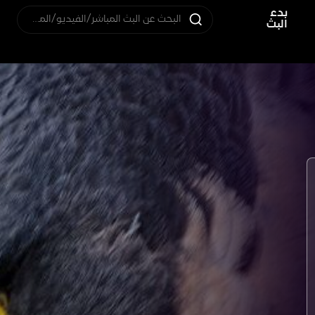
بدء
البحث عن البث المباشر/الفيديو/المستخدم
البث