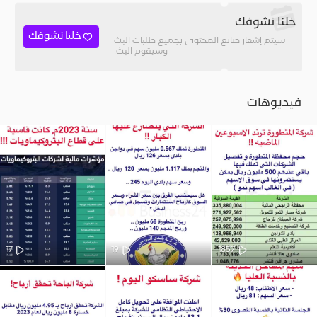
خلنا نشوفك
خلنا نشوفك
سيتم إشعار صانع المحتوى بجميع طلبات البث
وسيقوم البث.
فيديوهات
17
19
1857