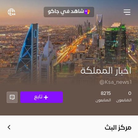
شاهد في جاكو
اخبار المملكة
@Ksa_news1
8215
0
تابع
المُتابعون
المتابعون
مركز البث