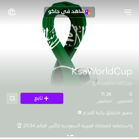
شاهد في جاكو
KsaWorldCup
@KsaWorldCup
11.3K
0
تابع
المُتابعون
المتابعون
واستضافة المملكة العربية السعودية لكأس العالم 2034 🏆