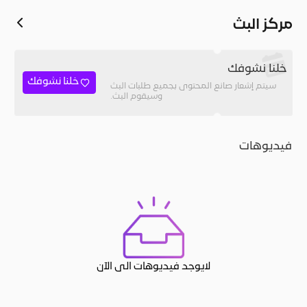
مركز البث
خلنا نشوفك
خلنا نشوفك
سيتم إشعار صانع المحتوى بجميع طلبات البث
وسيقوم البث.
فيديوهات
لايوجد فيديوهات الى الآن
JACO, Live, PK, Live Streaming, Gift, Game, Entertainment, filters , Audio , effects , guests , donation,مساحة,صوت,ترفيه,العاب,هدايا,بث م