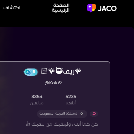
الصفحة
اكتشاف
الرئيسية
🪸ريف🪸🥷🏻
@Koki9
5
3354
5235
أتابعه
متابعين
المملكة العربية السعودية
كن كما أنت ، وليتقبلك من يتقبلك 👍