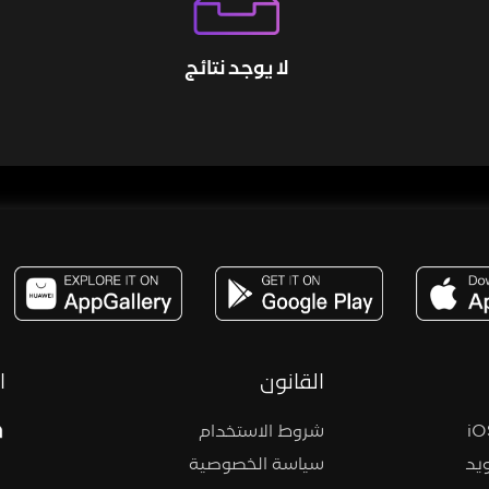
لا يوجد نتائج
مساحة,صوت,ترفيه,العاب,هدايا,بث مباشر ,تحديات,مباشر,جاكو,موسيقى,دعم بث
القانون
ا
شروط الاستخدام
يد
سياسة الخصوصية