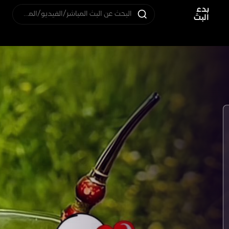
بدء
البحث عن البث المباشر/الفيديو/المستخدم
البث