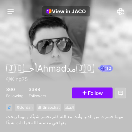
View in JACO
🇯🇴أحــAhmadمد🇯🇴
@King75
10
360
3388
Follow
Following
Followers
Jordan
Snapchat
الفلك
مهما خسرت من الدنيا وأنت مع الله فلم تخسر شيئًا، ومهما ربحت
منها في معصية الله فما نلت شيئًا