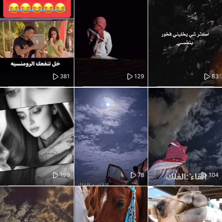
381
129
83
199
78
104