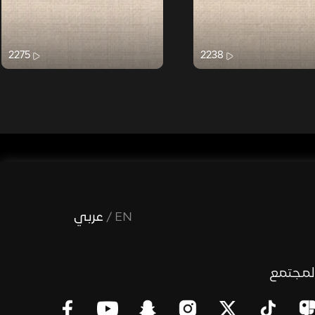
2275
2238
EN
/
عربي
لمجتمع