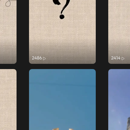
2486
2414