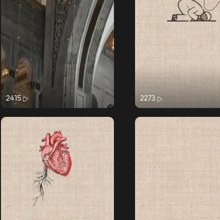
2415
2273