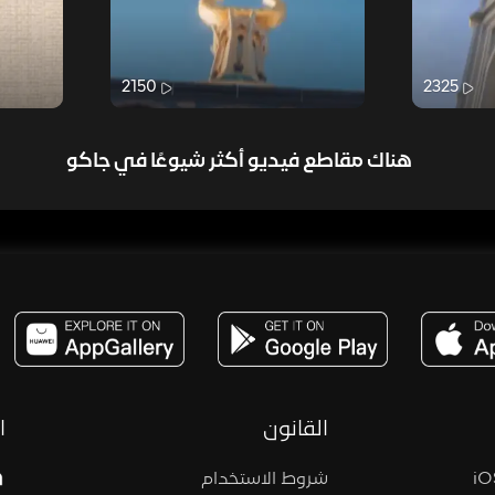
2150
2325
هناك مقاطع فيديو أكثر شيوعًا في جاكو
مساحة,صوت,ترفيه,العاب,هدايا,بث مباشر ,تحديات,مباشر,جاكو,موسيقى,دعم بث
القانون
ا
شروط الاستخدام