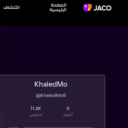
الصفحة
اكتشاف
الرئيسية
KhaledMo
@KhaledMo8
11.2K
0
أتابعه
متابعين