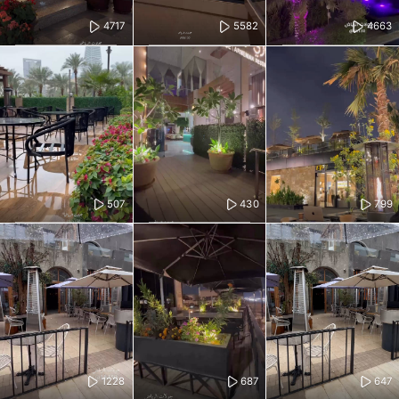
4717
5582
4663
507
430
799
1228
687
647