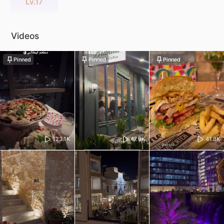
Lv.17
Videos
Pinned
Pinned
Pinned
123.1K
47.9K
41.8K