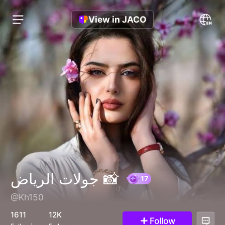
View in JACO
جولات الرياض 📸
@Kh150
17
1611
12K
Follow