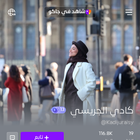
شاهد في جاكو
كادي الجريسي
@Kadijuraisy
13
116.8K
19
تابع