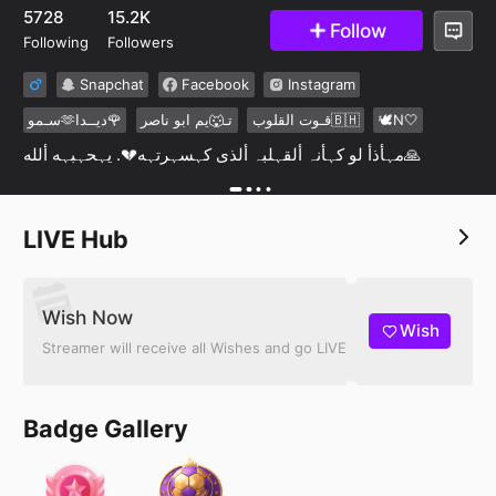
22
5728
15.2K
Follow
Following
Followers
Snapchat
Facebook
Instagram
سـمو🫶ديــدا🌹
تـ🐺يم ابو ناصر
قـوت القلوب🇧🇭
🕊️N🤍
مہأذأ لو كہأنہ ألقہلبہ ألذى كہسہرتہه💔. يہحہبہه ألله🙏
LIVE Hub
Wish Now
Wish
Streamer will receive all Wishes and go LIVE
Badge Gallery