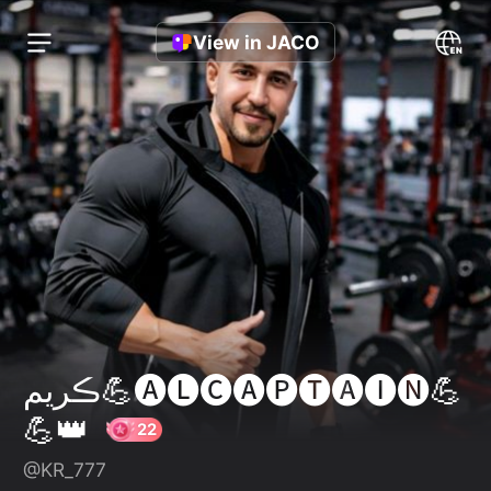
View in JACO
ڪريم💪🅐🅛🅒🅐🅟🅣🅐🅘🅝💪
💪👑
@KR_777