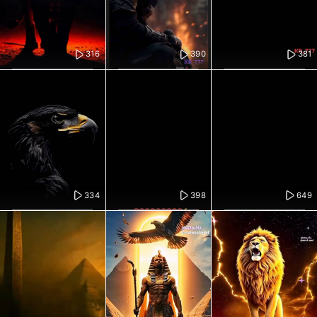
316
390
381
334
398
649