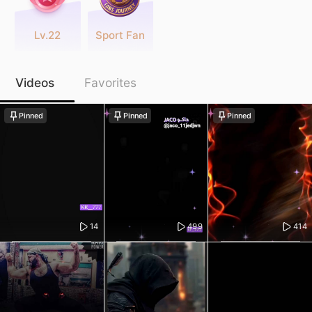
Lv.22
Sport Fan
Videos
Favorites
Pinned
Pinned
Pinned
14
499
414