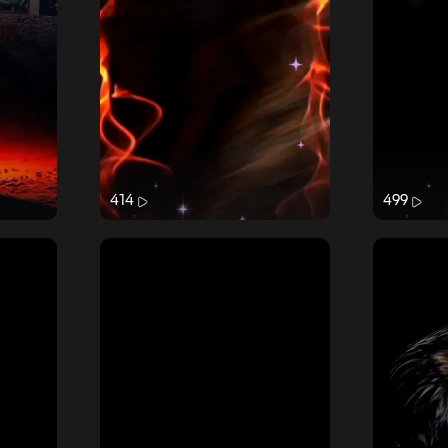
414
499