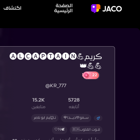
الصفحة
اكتشاف
الرئيسية
ڪريم💪🅐🅛🅒🅐🅟🅣🅐🅘🅝
💪💪👑
@KR_777
15.2K
5728
أتابعه
متابعين
سـمو🫶ديــدا🌹
تـ🐺يم ابو ناصر
قـوت القلوب🇧🇭
🕊️N🤍