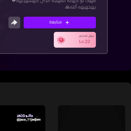
مہأذأ لو كہأنہ ألقہلبہ ألذى كہسہرتہه💔.
يہحہبہه ألله🙏
متابعة
ليڤل الداعم
Lv.22