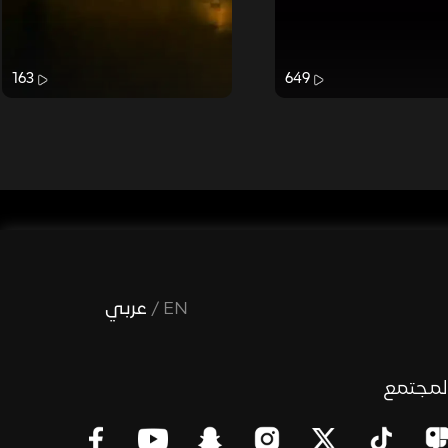
163
649
EN
/
عربي
لمجتمع