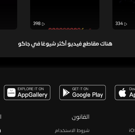
398
334
هناك مقاطع فيديو أكثر شيوعًا في جاكو
مساحة,صوت,ترفيه,العاب,هدايا,بث مباشر ,تحديات,مباشر,جاكو,موسيقى,دعم بث
القانون
ا
شروط الاستخدام