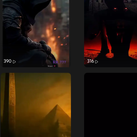
390
316