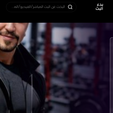
بدء
البحث عن البث المباشر/الفيديو/المستخدم
البث