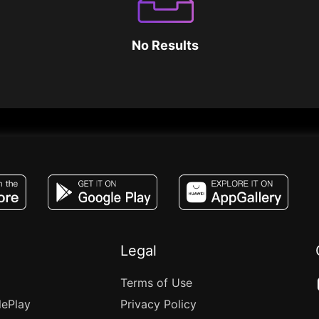
No Results
JACO, Live, PK, Live Streaming, Gift, Game,
Legal
Terms of Use
lePlay
Privacy Policy