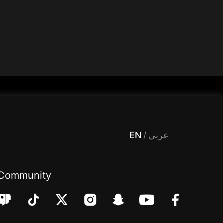
 Entertainment, filters , Audio , effects , guests , donation,مساحة,صوت,ترفيه,العاب,هدايا,بث مباشر ,تحديات,مباشر,جاكو,موسيقى,دعم بث
EN
/
عربي
Community