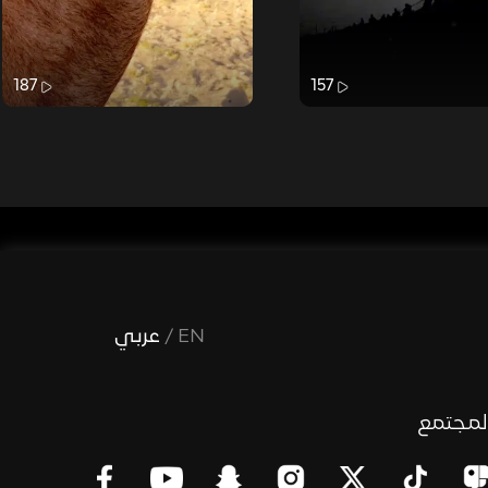
187
157
EN
/
عربي
لمجتمع