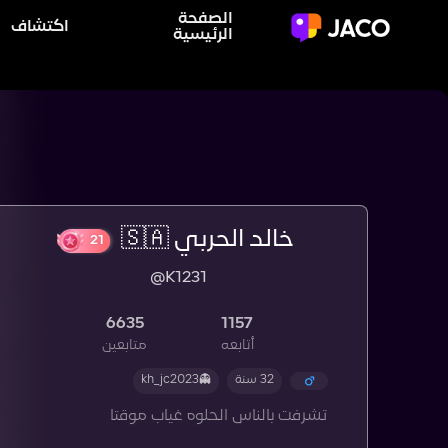
الصفحة
اكتشاف
الرئيسية
خالد الحربي 🇸🇦
@K1231
21
6635
1157
أتابعه
متابعين
32 سنة
👻kh_jc2023
تشرفت بالناس الحلوه غياب موقتا