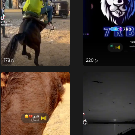
178
220