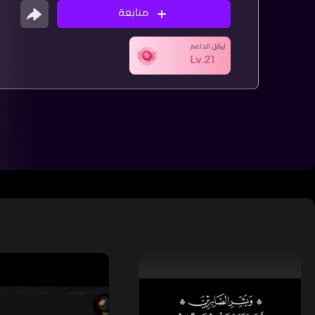
متابعة
ليڤل الداعم
Lv.21