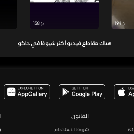
158
194
هناك مقاطع فيديو أكثر شيوعًا في جاكو
مساحة,صوت,ترفيه,العاب,هدايا,بث مباشر ,تحديات,مباشر,جاكو,موسيقى,دعم بث
القانون
ا
شروط الاستخدام