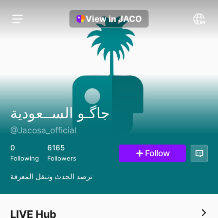
View in JACO
جاگـو الســعودية
@Jacosa_official
0
6165
Follow
Following
Followers
نرصد الحدث وننقل المعرفة
LIVE Hub