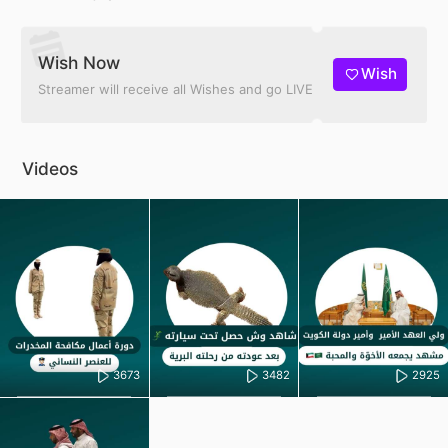
Wish Now
Wish
Streamer will receive all Wishes and go LIVE
Videos
3673
3482
2925