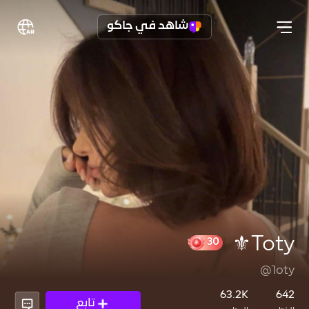
شاهد في جاكو
Toty⚜️
@1oty
30
63.2K
642
تابع