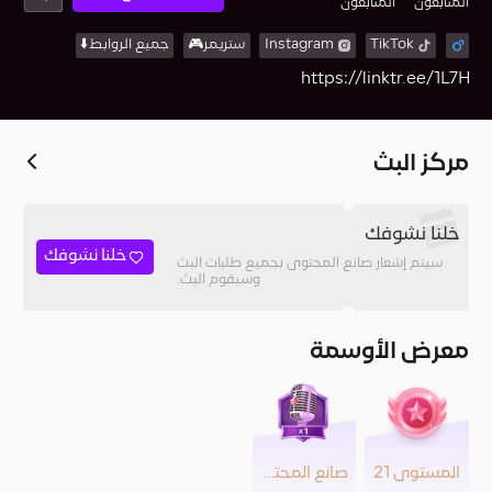
المُتابعون
المتابعون
TikTok
Instagram
ستريمر🎮
جميع الروابط⬇️
https://linktr.ee/1L7H
مركز البث
خلنا نشوفك
خلنا نشوفك
سيتم إشعار صانع المحتوى بجميع طلبات البث
وسيقوم البث.
معرض الأوسمة
المستوى 21
صانع المحتوى