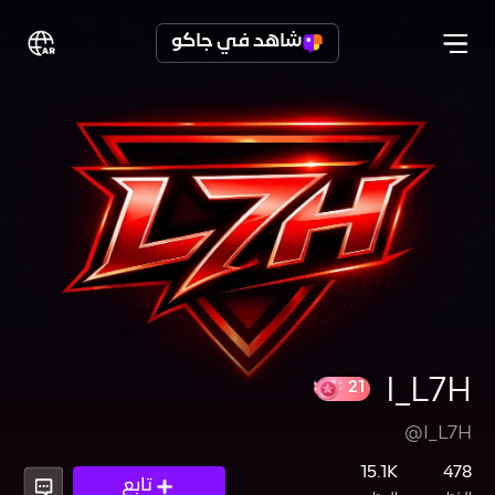
شاهد في جاكو
I_L7H
@I_L7H
21
15.1K
478
تابع