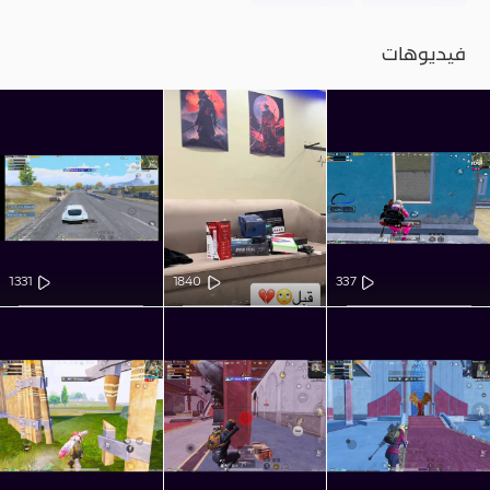
فيديوهات
1331
1840
337