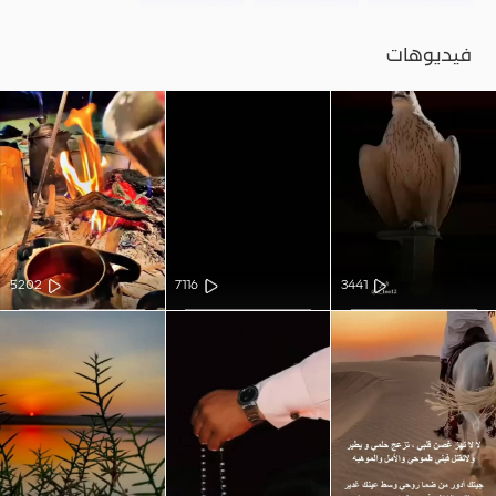
فيديوهات
5202
7116
3441