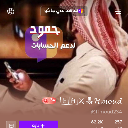
شاهد في جاكو
🇸🇦⚔️🔝𝓗𝓶𝓸𝓾𝓭
@Hmoud234
34
62.2K
257
تابع