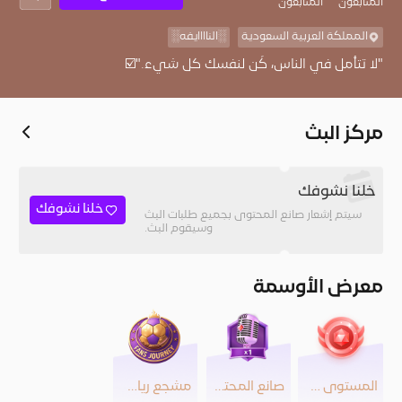
المُتابعون
المتابعون
المملكة العربية السعودية
░الناااايفه░
"لا تتأمل في الناس، كُن لنفسك كل شيء."☑️
مركز البث
خلنا نشوفك
خلنا نشوفك
سيتم إشعار صانع المحتوى بجميع طلبات البث
وسيقوم البث.
معرض الأوسمة
المستوى 34
صانع المحتوى
مشجع رياضي