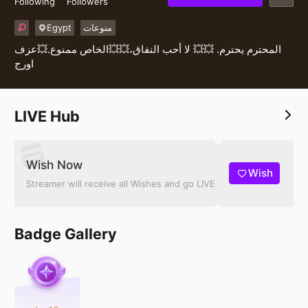
Following
Followers
Egypt
منوعات
المحترم يحترم. 💥💥 لا أحب النفاق،💥💥الخاص ممنوع.💥عزف
اورج
LIVE Hub
Wish Now
Wish
Streamer will receive all Wishes and go LIVE
Badge Gallery