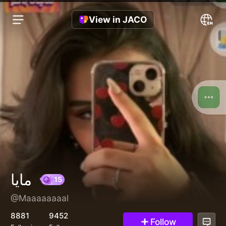
View in JACO
مايا
@Maaaaaaaal
15
8881
9452
Follow