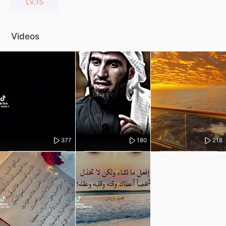
Lv.15
Videos
377
180
218