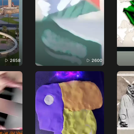
2658
2600