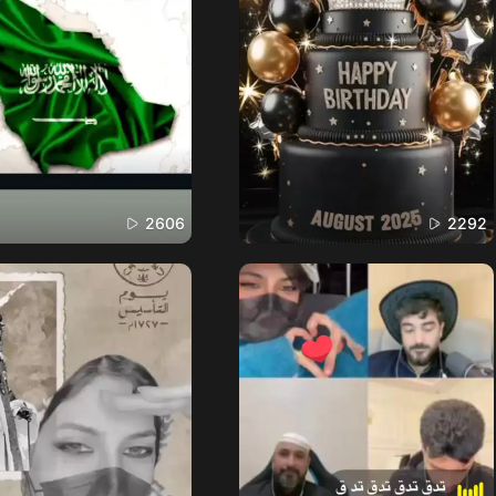
2606
2292