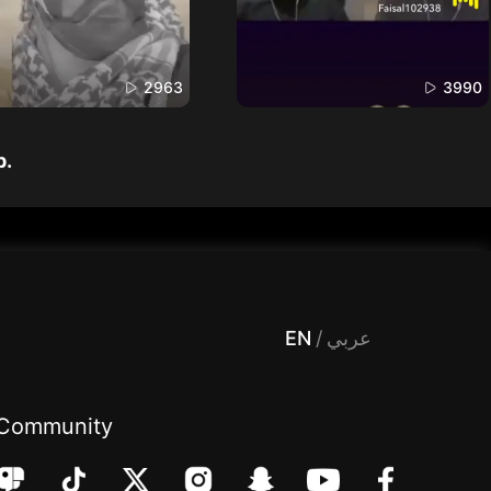
2963
3990
p.
 Entertainment, filters , Audio , effects , guests , donation,مساحة,صوت,ترفيه,العاب,هدايا,بث مباشر ,تحديات,مباشر,جاكو,موسيقى,دعم بث
EN
/
عربي
Community