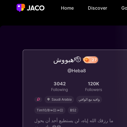
Home
Discover
Go
هبووش🫡
27
@Heba8
3042
120K
Following
Followers
Saudi Arabia
وافيه مع الوافي
Tim10/8🫳🏻🫴🏻
B52
ما رزقك الله إياه، لن يستطيع أحد أن يحول
بينك وبينه🌹🌹