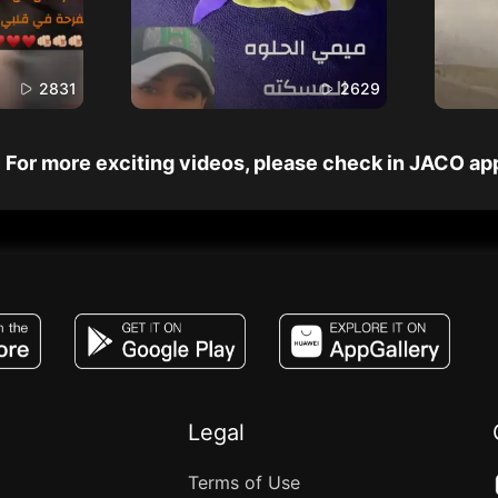
2831
2629
For more exciting videos, please check in JACO ap
JACO, Live, PK, Live Streaming, Gift, Game,
Legal
Terms of Use