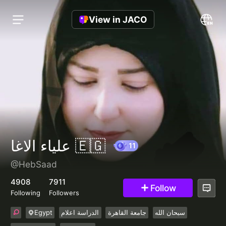
View in JACO
علياء الاغا 🇪🇬
@HebSaad
11
4908
7911
Follow
Following
Followers
Egypt
الدراسة اعلام
جامعة القاهرة
سبحان الله