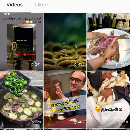
Videos
Liked
241
455
1241
726
462
316