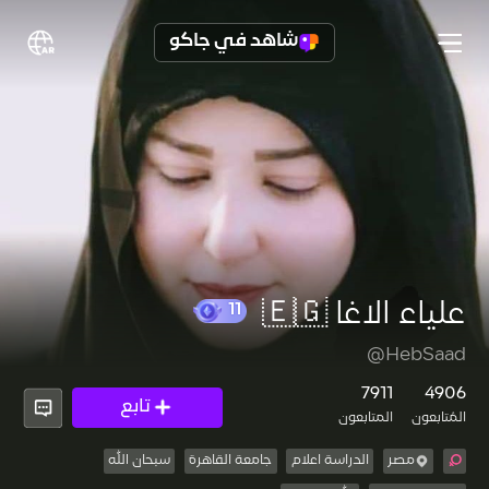
شاهد في جاكو
علياء الاغا 🇪🇬
@HebSaad
11
7911
4906
تابع
المُتابعون
المتابعون
مصر
الدراسة اعلام
جامعة القاهرة
سبحان الله