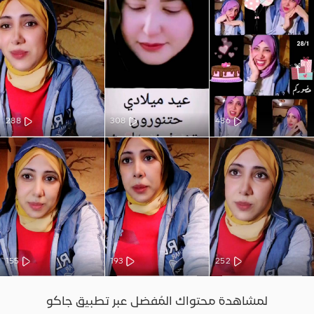
288
308
486
155
193
252
لمشاهدة محتواك المُفضل عبر تطبيق جاكو