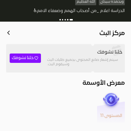
وبحمده سبحان
الله العظيم
الدراسة اعلام _من أصحاب الهمم وضعفاء الامم♿
مركز البث
خلنا نشوفك
خلنا نشوفك
سيتم إشعار صانع المحتوى بجميع طلبات البث
وسيقوم البث.
معرض الأوسمة
المستوى 11