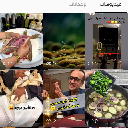
فيديوهات
الإعجابات
1241
455
241
316
462
726