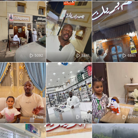
5092
8841
6861
12K
8572
8877