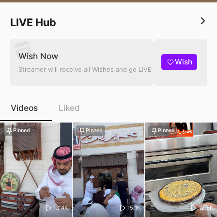
LIVE Hub
Wish Now
Wish
Streamer will receive all Wishes and go LIVE
Videos
Liked
Pinned
Pinned
Pinned
13.4K
15.1K
12.5K