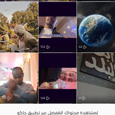
66
102
62
177
128
61
لمشاهدة محتواك المُفضل عبر تطبيق جاكو