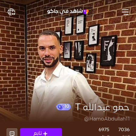
شاهد في جاكو
حمو عبدالله T
@HamoAbdullah11
10
6975
7036
تابع