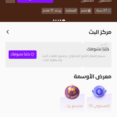
المُتابعون
المتابعون
27 سنة
مصر
العصابه
رينـاد ♡ هانم
مركز البث
خلنا نشوفك
خلنا نشوفك
سيتم إشعار صانع المحتوى بجميع طلبات البث
وسيقوم البث.
معرض الأوسمة
المستوى 10
مشجع رياضي