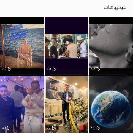
فيديوهات
82
50
56
41
72
55