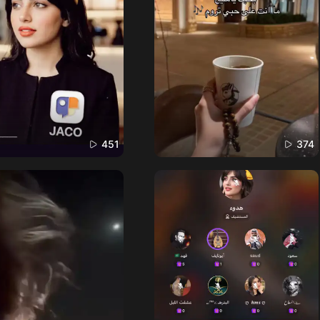
451
374