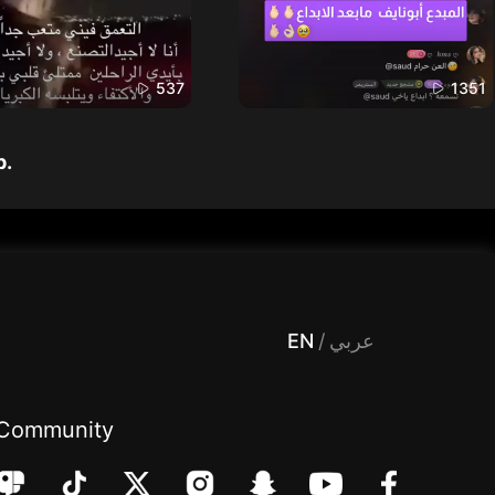
537
1351
p.
 Entertainment, filters , Audio , effects , guests , donation,مساحة,صوت,ترفيه,العاب,هدايا,بث مباشر ,تحديات,مباشر,جاكو,موسيقى,دعم بث
EN
/
عربي
Community