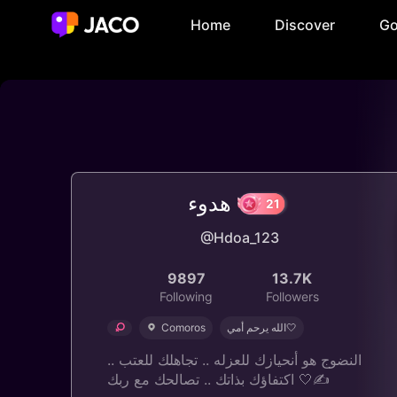
Home
Discover
Go
هدوء
@Hdoa_123
21
9897
13.7K
Following
Followers
Comoros
الله يرحم أمي🤍
النضوج هو أنحيازك للعزله .. تجاهلك للعتب ..
اكتفاؤك بذاتك .. تصالحك مع ربك 🤍✍️