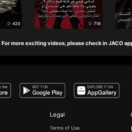
420
718
For more exciting videos, please check in JACO ap
JACO, Live, PK, Live Streaming, Gift, Game,
Legal
Terms of Use