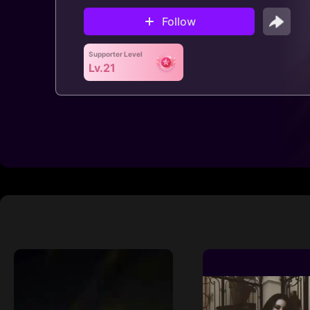
Follow
Supporter Level
Lv.21