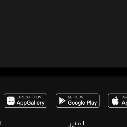
مساحة,صوت,ترفيه,العاب,هدايا,بث مباشر ,تحديات,مباشر,جاكو,موسيقى,دعم بث
القانون
ا