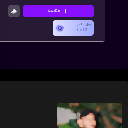
متابعة
ليڤل الداعم
Lv.12