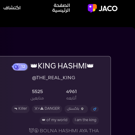
الصفحة
اكتشاف
الرئيسية
👑KING HASHMI👑
12
@THE_REAL_KING
5525
4961
أتابعه
متابعين
باكستان
DANGER ⚠️⚡☠️
Killer 🔫
of my world 👑
I am the king
BOLNA HASHMI AYA THA 🤬😈