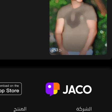
253
JACO, Live, PK, Live Streaming, Gift, Game, Entertainment, filters , Audio , effects , guests , donation,
الشركة
المنتج