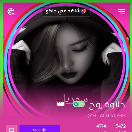
شاهد في جاكو
حلاوة روح ⁦⁦👑
@HLAOTROHH
4
4194
5472
تابع