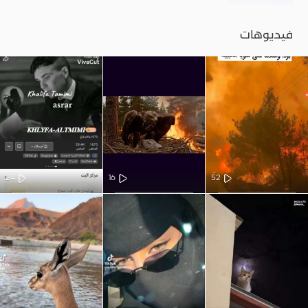
فيديوهات
24
16
52