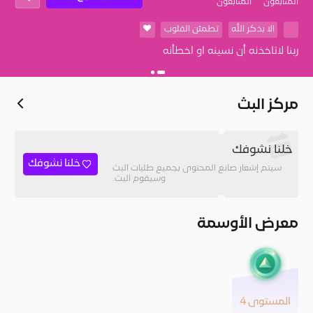
المُتابعون
المتابعون
الا بذكر الله
تطمئن القلوب
❤️
ربنا لاتاخذنه أن نسينه او اخطأنه
مركز البث
خلنا نشوفك
خلنا نشوفك
سيتم إشعار صانع المحتوى بجميع طلبات البث
وسيقوم البث.
معرض الأوسمة
المستوى 4