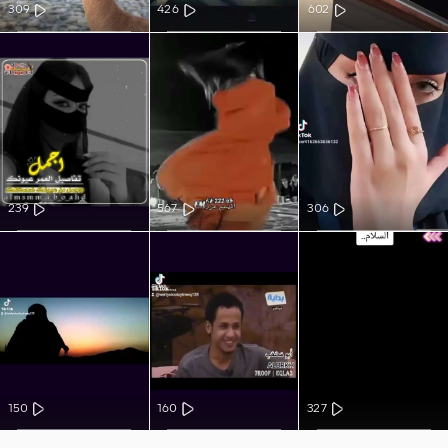
309
426
602
239
567
306
150
160
327