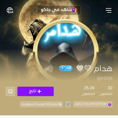
شاهد في جاكو
هدام 💛💙
@HDM
48
25.2K
32
تابع
المُتابعون
المتابعون
JACO SUPPORTER
المملكة العربية السعودية