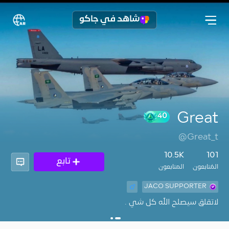
شاهد في جاكو
Great
40
@Great_t
10.5K
101
تابع
المُتابعون
المتابعون
JACO SUPPORTER
لاتقلق سيصلح الله كل شي .