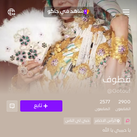
شاهد في جاكو
قطوف
@Gotouf
2577
2900
تابع
المُتابعون
المتابعون
الرأس الاخضر
حبي لي الناس
يا حبيبي يا الله