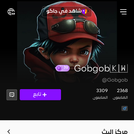
شاهد في جاكو
Gobgob🇰🇼
19
@Gobgob
3309
2368
تابع
المُتابعون
المتابعون
مركز البث